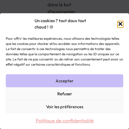
dans le but
d’augmenter
vos avis
Un cookies ? tout doux tout
clients.
chaud ! 🍪
L’automatisation
Pour offrir les meilleures expériences, nous utilisons des technologies telles
que les cookies pour stocker et/ou accéder aux informations des appareils.
est beaucoup
Le fait de consentir à ces technologies nous permettra de traiter des
utilisée pour la
données telles que le comportement de navigation ou les ID uniques sur ce
partie
site. Le fait de ne pas consentir ou de retirer son consentement peut avoir un
effet négatif sur certaines caractéristiques et fonctions.
enquête de
satisfaction
auprès de vos
Accepter
clients. En
Refuser
effet, il s’agit
d’envoyer une
Voir les préférences
demande
d’enquête
Politique de confidentialité
pour avoir un