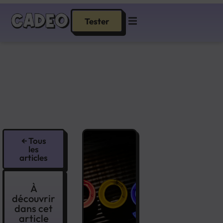
Tester
← Tous
les
articles
À
découvrir
dans cet
article