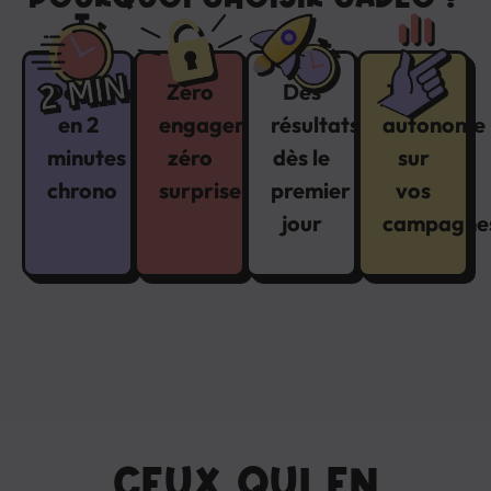
Démarrez
Zéro
Des
100%
en 2
engagement,
résultats
autonome
minutes
zéro
dès le
sur
chrono
surprise
premier
vos
jour
campagne
CEUX QUI EN