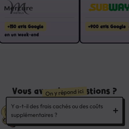
+150 avis Google
+900 avis Google
en 3
 un week-end
Vous avez des questions ?
On y répond ici
Y a-t-il des frais cachés ou des coûts
supplémentaires ?