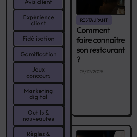
Avis client
Expérience
RESTAURANT
client
Comment
faire connaître
Fidélisation
son restaurant
Gamification
?
Jeux
07/12/2025
concours
Marketing
digital
Outils &
nouveautés
Règles &