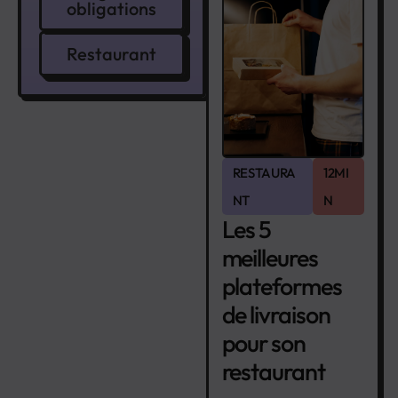
obligations
Restaurant
RESTAURA
12MI
NT
N
Les 5
meilleures
plateformes
de livraison
pour son
restaurant