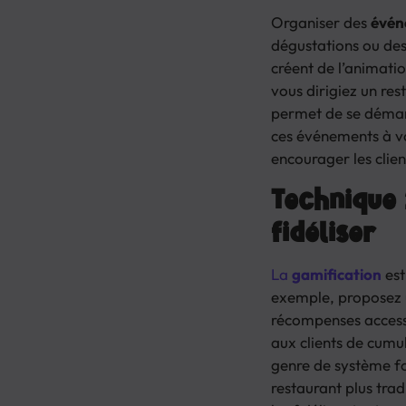
Organiser des
évén
dégustations ou des
créent de l’animati
vous dirigiez un re
permet de se démarq
ces événements à vo
encourager les clien
Technique 
fidéliser
La
gamification
est
exemple, proposez u
récompenses access
aux clients de cumu
genre de système fo
restaurant plus tra