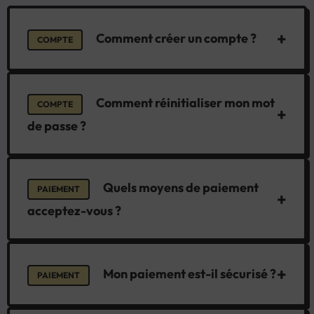
+
Comment créer un compte ?
COMPTE
Comment réinitialiser mon mot
COMPTE
+
de passe ?
Quels moyens de paiement
PAIEMENT
+
acceptez-vous ?
+
Mon paiement est-il sécurisé ?
PAIEMENT